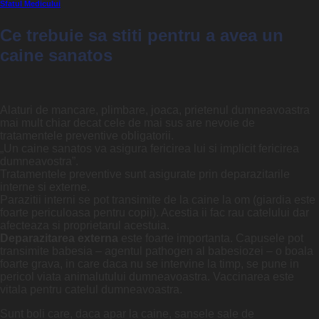
Sfatul Medicului
Ce trebuie sa stiti pentru a avea un
caine sanatos
Alaturi de mancare, plimbare, joaca, prietenul dumneavoastra
mai mult chiar decat cele de mai sus are nevoie de
tratamentele preventive obligatorii.
„Un caine sanatos va asigura fericirea lui si implicit fericirea
dumneavostra”.
Tratamentele preventive sunt asigurate prin deparazitarile
interne si externe.
Parazitii interni se pot transimite de la caine la om (giardia este
foarte periculoasa pentru copii). Acestia ii fac rau catelului dar
afecteaza si proprietarul acestuia.
Deparazitarea externa
este foarte importanta. Capusele pot
transimite babesia – agentul pathogen al babesiozei – o boala
foarte grava, in care daca nu se intervine la timp, se pune in
pericol viata animalutului dumneavoastra. Vaccinarea este
vitala pentru catelul dumneavoastra.
Sunt boli care, daca apar la caine, sansele sale de