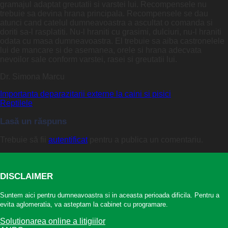
gramajul adaptat greutatii si varstei lui. Recompensele nu
trebuie sa devina hrana principala. Recompensele se dau
atunci cand catelul dumneavoastra a ascultat o comanda si
doriti sa-l rasplatiti. Nu-l hraniti cu grasimi, dulciuri, nu-l hraniti
odata cu masa dumneavoastra. El trebuie sa aiba castronelele
lui de mancare si de asemanea, orele si hrana adecvata
nevoilor sale conform varstei, rasei si greutatii lui.
Dr. Simona Marcu
Importanta deparazitarii externe la caini si pisici
Reptilele
Lasă un răspuns
Trebuie să fii
autentificat
pentru a publica un comentariu.
DISCLAIMER
Suntem aici pentru dumneavoastra si in aceasta perioada dificila. Pentru a
evita aglomeratia, va asteptam la cabinet cu programare.
Solutionarea online a litigiilor