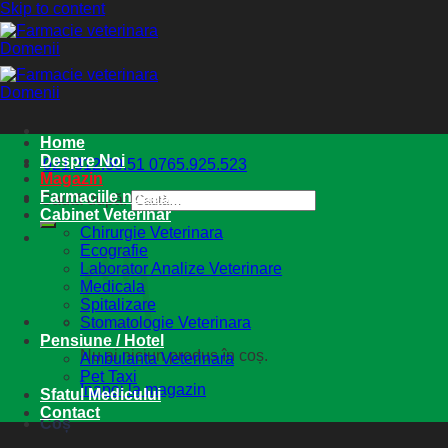
Skip to content
Home
Despre Noi
021.312.60.51
0765.925.523
Magazin
Farmaciile noastre
Caută după:
Cabinet Veterinar
Chirurgie Veterinara
Ecografie
Laborator Analize Veterinare
Medicala
Spitalizare
Stomatologie Veterinara
Pensiune / Hotel
Nu ai niciun produs în coș.
Ambulanta Veterinara
Pet Taxi
Înapoi la magazin
Sfatul Medicului
Contact
Coș