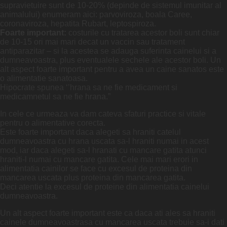
supravietuire sunt de 10-20% (depinde de sistemul imunitar al
animalului) enumeram aici: parvoviroza, boala Caree,
coronaviroza, hepatita Rubart, leptospiroza.
Foarte important:
costurile cu tratarea acestor boli sunt chiar
de 10-15 ori mai mari decat un vaccin sau tratament
antiparazitar – si la acestea se adauga suferinta cainelui si a
dumneavoastra, plus eventualele sechele ale acestor boli. Un
alt aspect foarte important pentru a avea un caine sanatos este
o alimentatie sanatoasa.
Hipocrate spunea ‘’hrana sa ne fie medicament si
medicamnetul sa ne fie hrana.”
In cele ce urmeaza va dam cateva sfaturi practice si vitale
pentru o alimentative corecta.
Este foarte important daca alegeti sa hraniti catelul
dumneavoastra cu hrana uscata sa-l hraniti numai in acest
mod, iar daca alegeti sa-l hranati cu mancare gatita atunci
hraniti-l numai cu mancare gatita. Cele mai mari erori in
alimentatia cainilor se face cu excesul de proteina din
mancarea uscata plus proteina din mancarea gatita.
Deci atentie la excesul de proteine din alimentatia cainelui
dumneavoastra.
Un alt aspect foarte important este ca daca ati ales sa hraniti
cainele dumneavoastrasa cu mancarea uscata trebuie sa-i dati