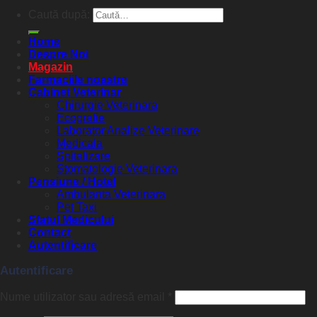
Caută după:
Home
Despre Noi
Magazin
Farmaciile noastre
Cabinet Veterinar
Chirurgie Veterinara
Ecografie
Laborator Analize Veterinare
Medicala
Spitalizare
Stomatologie Veterinara
Pensiune / Hotel
Ambulanta Veterinara
Pet Taxi
Sfatul Medicului
Contact
Autentificare
Autentificare
Nume utilizator sau adresă email
*