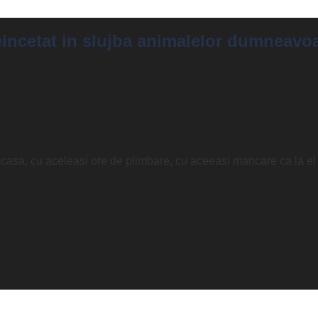
incetat in slujba animalelor dumneavoa
e acasa, cu aceleasi ore de plimbare, cu aceeasi mancare ca la el