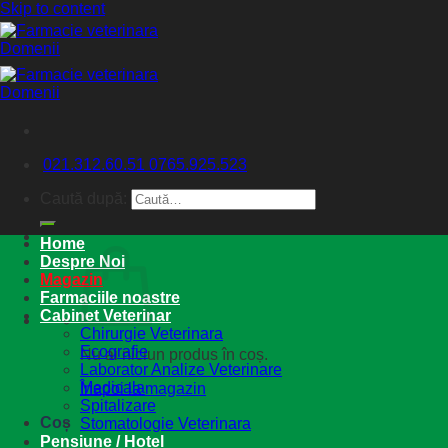
Skip to content
021.312.60.51
0765.925.523
Caută după:
Home
Despre Noi
Magazin
Farmaciile noastre
Cabinet Veterinar
Chirurgie Veterinara
Ecografie
Nu ai niciun produs în coș.
Laborator Analize Veterinare
Medicala
Înapoi la magazin
Spitalizare
Coș
Stomatologie Veterinara
Pensiune / Hotel