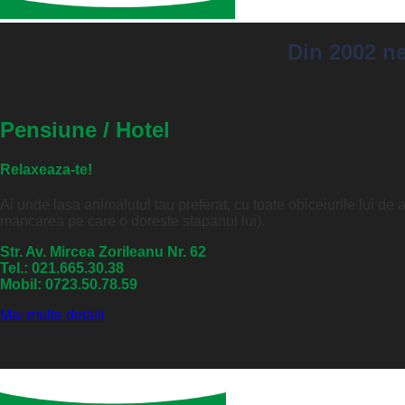
Din 2002 ne
Pensiune / Hotel
Relaxeaza-te!
Ai unde lasa animalutul tau preferat, cu toate obiceiurile lui d
mancarea pe care o doreste stapanul lui).
Str. Av. Mircea Zorileanu Nr. 62
Tel.: 021.665.30.38
Mobil: 0723.50.78.59
Mai multe detalii