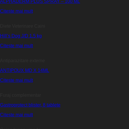
ALPHADERM PLUS SPRAY – 100 ML
Citește mai mult
Diete Veterinare Caini
Hill’s Dog J/D 1.5 kg
Citește mai mult
Antiparazitare externe
ANTIPOUX MD X 14ML
Citește mai mult
Furaj complementar
Gastroprotect blister, 8 tablete
Citește mai mult