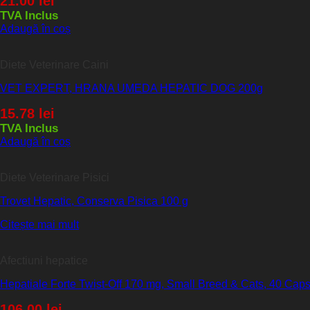
21.00
lei
TVA Inclus
Adaugă în coș
Diete Veterinare Caini
VET EXPERT, HRANA UMEDA HEPATIC DOG 200g
15.78
lei
TVA Inclus
Adaugă în coș
Diete Veterinare Pisici
Trovet Hepatic, Conserva Pisica 100 g
Citește mai mult
Afectiuni hepatice
Hepatiale Forte Twist-Off 170 mg, Small Breed & Cats, 40 Cap
106.00
lei