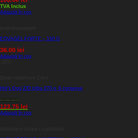
TVA Inclus
Adaugă în coș
Antiinflamatoare
EQVAGEL FORTE – 150 G
36.00
lei
Adaugă în coș
-25%
Diete Veterinare Caini
Hill’s Dog Z/D Ultra 370 g, 6 conserve
165.00
lei
123.75
lei
Adaugă în coș
Antibiotice locale cicatrizante