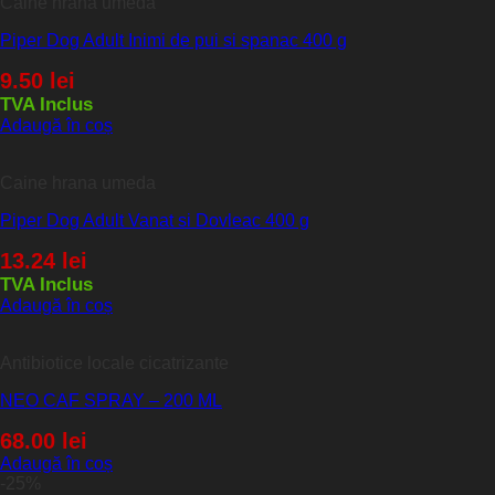
Caine hrana umeda
Piper Dog Adult Inimi de pui si spanac 400 g
9.50
lei
TVA Inclus
Adaugă în coș
Caine hrana umeda
Piper Dog Adult Vanat si Dovleac 400 g
13.24
lei
TVA Inclus
Adaugă în coș
Antibiotice locale cicatrizante
NEO CAF SPRAY – 200 ML
68.00
lei
Adaugă în coș
-25%