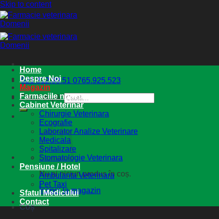
Skip to content
Home
Despre Noi
021.312.60.51
0765.925.523
Magazin
Farmaciile noastre
Caută după:
Cabinet Veterinar
Chirurgie Veterinara
Ecografie
Laborator Analize Veterinare
Medicala
Spitalizare
Stomatologie Veterinara
Pensiune / Hotel
Nu ai niciun produs în coș.
Ambulanta Veterinara
Pet Taxi
Înapoi la magazin
Sfatul Medicului
Contact
Coș