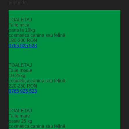
profunde.
TOALETAJ
Talie mica
pana la 10kg
cosmetica canina sau felină
180-200 RON
0765 925 523
TOALETAJ
Talie medie
10-25kg
cosmetica canina sau felină
220-250 RON
0765 925 523
TOALETAJ
Talie mare
peste 25 kg
cosmetica canina sau felină