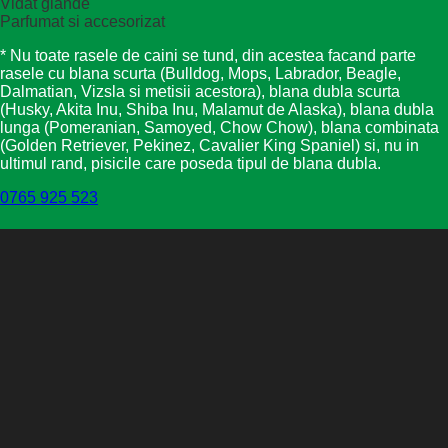
Vidat glande
Parfumat si accesorizat
* Nu toate rasele de caini se tund, din acestea facand parte
rasele cu blana scurta (Bulldog, Mops, Labrador, Beagle,
Dalmatian, Vizsla si metisii acestora), blana dubla scurta
(Husky, Akita Inu, Shiba Inu, Malamut de Alaska), blana dubla
lunga (Pomeranian, Samoyed, Chow Chow), blana combinata
(Golden Retriever, Pekinez, Cavalier King Spaniel) si, nu in
ultimul rand, pisicile care poseda tipul de blana dubla.
0765 925 523