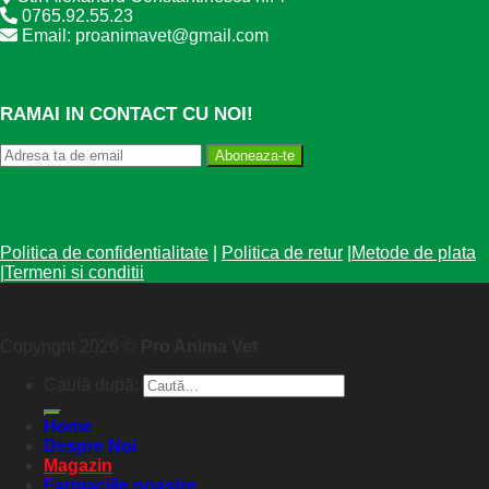
0765.92.55.23
Email: proanimavet@gmail.com
RAMAI IN CONTACT CU NOI!
Aboneaza-te
Politica de confidentialitate
|
Politica de retur
|
Metode de plata
|
Termeni si conditii
Copyright 2026 ©
Pro Anima Vet
Caută după:
Home
Despre Noi
Magazin
Farmaciile noastre