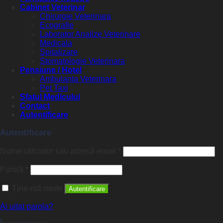
Cabinet Veterinar
Chirurgie Veterinara
Ecografie
Laborator Analize Veterinare
Medicala
Spitalizare
Stomatologie Veterinara
Pensiune / Hotel
Ambulanta Veterinara
Pet Taxi
Sfatul Medicului
Contact
Autentificare
Autentificare
Nume utilizator sau adresă email
*
Parolă
*
Ține-mă minte
Autentificare
Ai uitat parola?