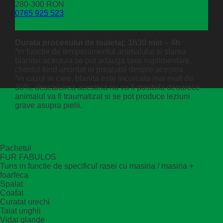
280-300 RON
0765 925 523
Durata procesului de toaletaj: 1h30 min – 4h
*in functie de temperamentul animalului si starea
blanitei acestuia se pot adauga taxe suplimentare,
clientul fiind anuntat in prealabil despre acestea.
*in cazul in care, blanita este incurcata mai mult de
30%, descalcirea acesteia nu va fi posibila deoarece
animalul va fi traumatizat si se pot produce leziuni
grave asupra pielii.
Pachetul
FUR FABULOS
Tuns in functie de specificul rasei cu masina / masina +
foarfeca
Spalat
Coafat
Curatat urechi
Taiat unghii
Vidat glande