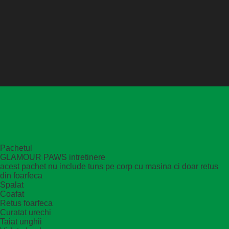
Pachetul
GLAMOUR PAWS intretinere
acest pachet nu include tuns pe corp cu masina ci doar retus
din foarfeca
Spalat
Coafat
Retus foarfeca
Curatat urechi
Taiat unghii