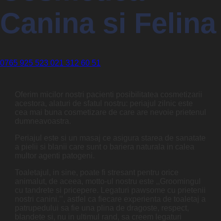
Canina si Felina
0765 925 523
021 312 60 51
Oferim micilor nostri pacienti posibilitatea cosmetizarii
acestora, alaturi de sfatul nostru: periajul zilnic este
cea mai buna cosmetizare de care are nevoie prietenul
dumneavoastra.
Periajul este si un masaj ce asigura starea de sanatate
a pielii si blanii care sunt o bariera naturala in calea
multor agenti patogeni.
Toaletajul, in sine, poate fi stresant pentru orice
animalut, de aceea, motto-ul nostru este ,,Groomingul
cu tandrete si pricepere. Legaturi pawsome cu prietenii
nostri canini.’’, astfel ca fiecare experienta de toaletaj a
patrupedului sa fie una plina de dragoste, respect,
blandete si, nu in ultimul rand, sa creem legaturi