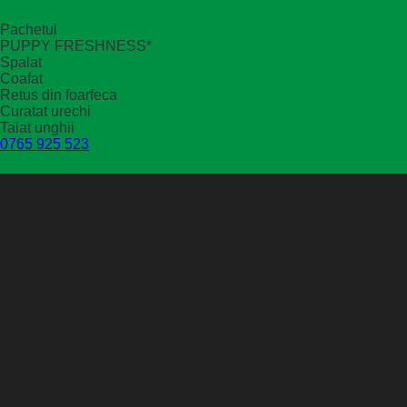
Pachetul
PUPPY FRESHNESS*
Spalat
Coafat
Retus din foarfeca
Curatat urechi
Taiat unghii
0765 925 523