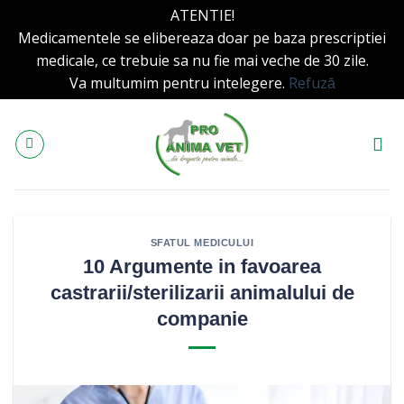
ATENTIE!
Medicamentele se elibereaza doar pe baza prescriptiei
medicale, ce trebuie sa nu fie mai veche de 30 zile.
Va multumim pentru intelegere.
Refuză
Skip
to
content
SFATUL MEDICULUI
10 Argumente in favoarea
castrarii/sterilizarii animalului de
companie