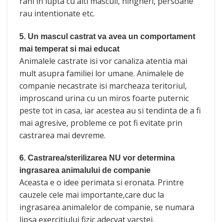
rani in lupta cu alti masculi, hingheri, persoane
rau intentionate etc.
5. Un mascul castrat va avea un comportament
mai temperat si mai educat
Animalele castrate isi vor canaliza atentia mai
mult asupra familiei lor umane. Animalele de
companie necastrate isi marcheaza teritoriul,
improscand urina cu un miros foarte puternic
peste tot in casa, iar acestea au si tendinta de a fi
mai agresive, probleme ce pot fi evitate prin
castrarea mai devreme.
6. Castrarea/sterilizarea NU vor determina
ingrasarea animalului de companie
Aceasta e o idee perimata si eronata. Printre
cauzele cele mai importante,care duc la
ingrasarea animalelor de companie, se numara
lipsa exercitiului fizic adecvat varstei,