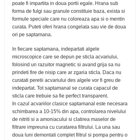
poate fi impartita in doua portii egale. Hrana sub
forma de fulgi sau granule constituie baza, exista si
formule speciale care nu coloreaza apa si o mentin
curata. Puteti oferi hrana congelata sau vie de doua
ori pe saptamana.
In fiecare saptamana, indepartati algele
microscopice care se depun pe sticla acvariului,
folosind un razuitor magnetic si avand grija sa nu
prindeti fire de nisip care ar zgaria sticla. Daca nu
curatati peretii acvariului des algele vor fi greu de
indepartat. Tot saptamanal se curata capacul de
sticla care trebuie sa fie perfect transparent.
In cazul acvariilor clasice saptamanal este necesara
schimbarea a 10-15% din apa, controlarea nivelului
de nitriti si a amoniacului si clatirea maselor de
filtrare impreuna cu curatarea filtrului. La una sau
doua luni demontati complet filtrul si pompa pentru o