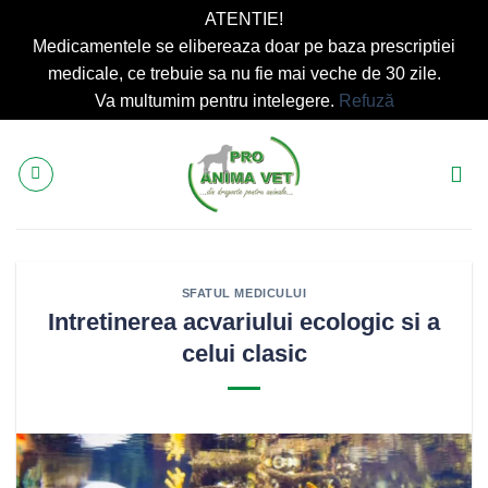
ATENTIE!
Medicamentele se elibereaza doar pe baza prescriptiei
medicale, ce trebuie sa nu fie mai veche de 30 zile.
Va multumim pentru intelegere.
Refuză
Skip
to
content
SFATUL MEDICULUI
Intretinerea acvariului ecologic si a
celui clasic