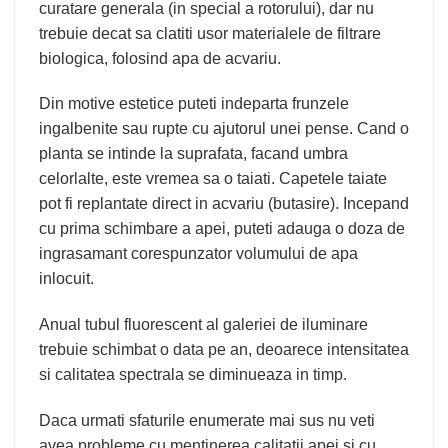
curatare generala (in special a rotorului), dar nu
trebuie decat sa clatiti usor materialele de filtrare
biologica, folosind apa de acvariu.
Din motive estetice puteti indeparta frunzele
ingalbenite sau rupte cu ajutorul unei pense. Cand o
planta se intinde la suprafata, facand umbra
celorlalte, este vremea sa o taiati. Capetele taiate
pot fi replantate direct in acvariu (butasire). Incepand
cu prima schimbare a apei, puteti adauga o doza de
ingrasamant corespunzator volumului de apa
inlocuit.
Anual tubul fluorescent al galeriei de iluminare
trebuie schimbat o data pe an, deoarece intensitatea
si calitatea spectrala se diminueaza in timp.
Daca urmati sfaturile enumerate mai sus nu veti
avea probleme cu mentinerea calitatii apei si cu