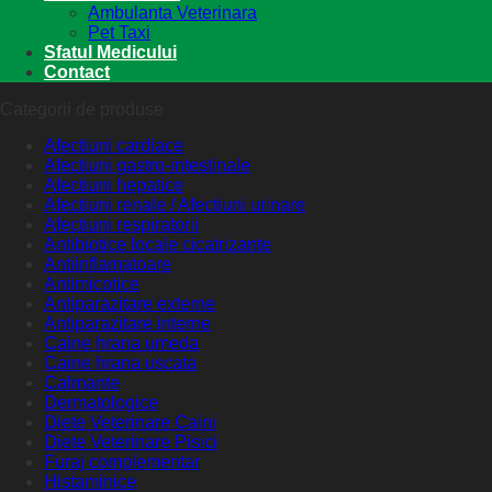
Ambulanta Veterinara
Pet Taxi
Sfatul Medicului
Contact
Categorii de produse
Afectiuni cardiace
Afectiuni gastro-intestinale
Afectiuni hepatice
Afectiuni renale / Afectiuni urinare
Afectiuni respiratorii
Antibiotice locale cicatrizante
Antiinflamatoare
Antimicotice
Antiparazitare externe
Antiparazitare interne
Caine hrana umeda
Caine hrana uscata
Calmante
Dermatologice
Diete Veterinare Caini
Diete Veterinare Pisici
Furaj complementar
Histaminice