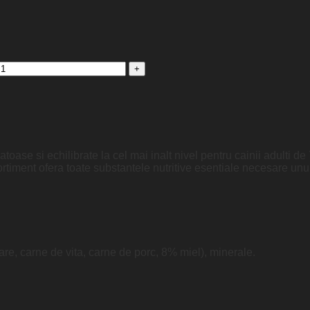
ase si echilibrate la cel mai inalt nivel pentru cainii adulti de 7
ortiment ofera toate substantele nutritive esentiale necesare unui
e, carne de vita, carne de porc, 8% miel), minerale.