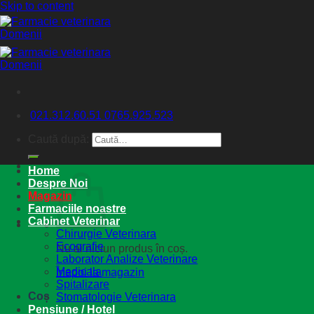
Skip to content
021.312.60.51
0765.925.523
Caută după:
Home
Despre Noi
Magazin
Farmaciile noastre
Cabinet Veterinar
Chirurgie Veterinara
Ecografie
Nu ai niciun produs în coș.
Laborator Analize Veterinare
Medicala
Înapoi la magazin
Spitalizare
Coș
Stomatologie Veterinara
Pensiune / Hotel