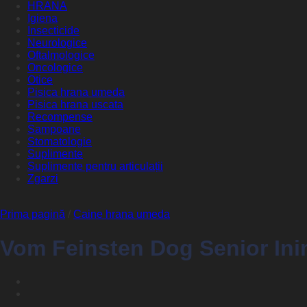
HRANA
Igiena
Insecticide
Neurologice
Oftalmologice
Oncologice
Otice
Pisica hrana umeda
Pisica hrana uscata
Recompense
Sampoane
Stomatologie
Suplimente
Suplimente pentru articulații
Zgarzi
Prima pagină
/
Caine hrana umeda
Vom Feinsten Dog Senior Ini