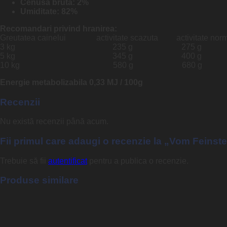
Cenusa bruta: 2%
Umiditate: 82%
Recomandari privind hranirea:
Greutatea cainelui activitate scazuta activitate norm
3 kg 235 g 275 g
5 kg 345 g 400 g
10 kg 580 g 680 g
Energie metabolizabila 0,33 MJ / 100g
Recenzii
Nu există recenzii până acum.
Fii primul care adaugi o recenzie la „Vom Feins
Trebuie să fii
autentificat
pentru a publica o recenzie.
Produse similare