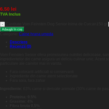
6.50
lei
TVA Inclus
Cantitate Vom Feinsten Dog Senior Inima de Curcan150 gr
Adaugă în coș
Categorie:
Caine hrana umeda
Descriere
Recenzii (0)
Vom Feinsten Senior ofera promisiunea nutritiei delicioase, sanato
ingredientelor din carne asigura un deliciu culinar unic. Acest s
particulare ale cainilor mai in varsta.
Fara coloranti artificiali si conservanti
Ingrediente din carne atent selectionate
Fara soia, fara zahar
Ingrediente:
63% carne si derivate animale (30% carne de pasar
Proteina: 9.5%
Grasime: 4%
Fibra bruta 0,5%