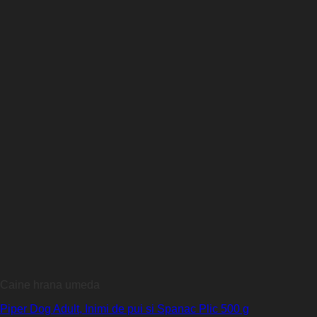
Caine hrana umeda
Piper Dog Adult, Inimi de pui si Spanac Plic 500 g