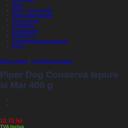
Otice
Pisica hrana umeda
Pisica hrana uscata
Recompense
Sampoane
Stomatologie
Suplimente
Suplimente pentru articulații
Zgarzi
Prima pagină
/
Caine hrana umeda
Piper Dog Conserva Iepure
si Mar 400 g
12.73
lei
TVA Inclus