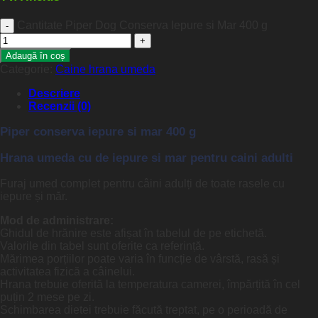
Cantitate Piper Dog Conserva Iepure si Mar 400 g
Adaugă în coș
Categorie:
Caine hrana umeda
Descriere
Recenzii (0)
Piper conserva iepure si mar 400 g
Hrana umeda cu de iepure si mar pentru caini adulti
Furaj umed complet pentru câini adulți de toate rasele cu
iepure și măr.
Mod de administrare:
Ghidul de hrănire este afișat în tabelul de pe etichetă.
Valorile din tabel sunt oferite ca referință.
Mărimea porțiilor poate varia în funcție de vârstă, rasă și
activitatea fizică a câinelui.
Hrana trebuie oferită la temperatura camerei, împărțită în cel
puțin 2 mese pe zi.
Schimbarea dietei trebuie făcută treptat, pe o perioadă de