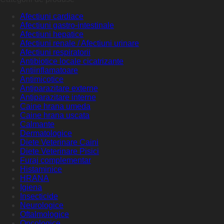
Afectiuni cardiace
Afectiuni gastro-intestinale
Afectiuni hepatice
Afectiuni renale / Afectiuni urinare
Afectiuni respiratorii
Antibiotice locale cicatrizante
Antiinflamatoare
Antimicotice
Antiparazitare externe
Antiparazitare interne
Caine hrana umeda
Caine hrana uscata
Calmante
Dermatologice
Diete Veterinare Caini
Diete Veterinare Pisici
Furaj complementar
Histaminice
HRANA
Igiena
Insecticide
Neurologice
Oftalmologice
Oncologice