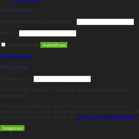
Autentificare
Nume utilizator sau adresă email
*
Parolă
*
Ține-mă minte
Autentificare
Ai uitat parola?
Înregistrare
Adresă email
*
Va fi trimisă o legătură la adresa ta de email pentru a seta o
parolă nouă.
Your personal data will be used to support your experience
throughout this website, to manage access to your account, and
for other purposes described in our
politică de confidențialitate
.
Înregistrare