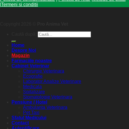
|
Termeni si conditii
Copyright 2026 ©
Pro Anima Vet
Caută după:
Home
Despre Noi
Magazin
Farmaciile noastre
Cabinet Veterinar
Chirurgie Veterinara
Ecografie
Laborator Analize Veterinare
Medicala
Spitalizare
Stomatologie Veterinara
Pensiune / Hotel
Ambulanta Veterinara
Pet Taxi
Sfatul Medicului
Contact
Autentificare