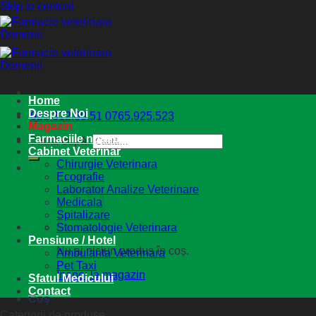
Skip to content
Home
Despre Noi
021.312.60.51
0765.925.523
Magazin
Farmaciile noastre
Caută după:
Cabinet Veterinar
Chirurgie Veterinara
Ecografie
Laborator Analize Veterinare
Medicala
Spitalizare
Stomatologie Veterinara
Pensiune / Hotel
Nu ai niciun produs în coș.
Ambulanta Veterinara
Pet Taxi
Înapoi la magazin
Sfatul Medicului
Contact
Coș
Categorii de produse