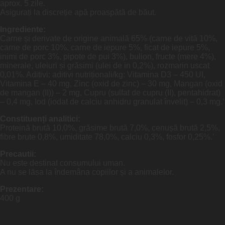
aprox. 5 zile.
Asigurați la discreție apă proaspătă de băut.
Ingrediente:
Carne și derivate de origine animală 65% (carne de vită 10%,
carne de porc 10%, carne de iepure 5%, ficat de iepure 5%,
inimi de porc 3%, pipote de pui 3%), bulion, fructe (mere 4%),
minerale, uleiuri și grăsimi (ulei de in 0,2%), rozmarin uscat
0,01%. Aditivi: aditivi nutriționali/kg: Vitamina D3 – 450 UI,
Vitamina E – 40 mg, Zinc (oxid de zinc) – 30 mg, Mangan (oxid
de mangan (II)) – 2 mg, Cupru (sulfat de cupru (II), pentahidrat)
– 0,4 mg, Iod (iodat de calciu anhidru granulat învelit) – 0,3 mg.’
Constituenți analitici:
Proteină brută 10,0%, grăsime brută 7,0%, cenușă brută 2,5%,
fibre brute 0,8%, umiditate 78,0%, calciu 0,3%, fosfor 0,25%.’
Precautii:
Nu este destinat consumului uman.
A nu se lăsa la îndemâna copiilor și a animalelor.
Prezentare:
400 g