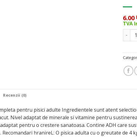
6.00
TVA I
Cantit
Categor
Recenzii (0)
pleta pentru pisici adulte Ingredientele sunt atent selection
acut. Nivel adaptat de minerale si vitamine pentru sustinerea
 adaptat pentru o crestere sanatoasa. Contine ADH care susti
i. Recomandari hranireL: O pisica adulta cu o greutate de 4 kg