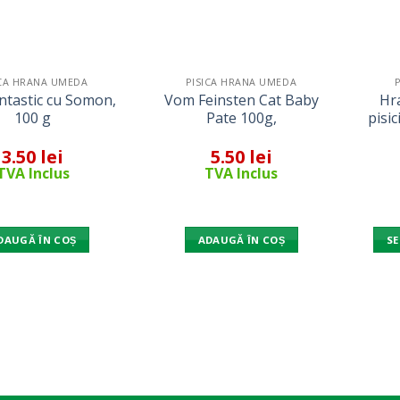
ICA HRANA UMEDA
PISICA HRANA UMEDA
antastic cu Somon,
Vom Feinsten Cat Baby
Hr
100 g
Pate 100g,
pisic
3.50
lei
5.50
lei
TVA Inclus
TVA Inclus
DAUGĂ ÎN COȘ
ADAUGĂ ÎN COȘ
SE