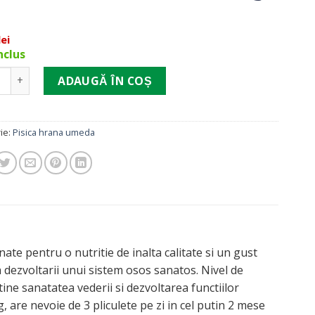
lei
nclus
ate Pro Plan Cat Plic Sterilised Pui 85 g
ADAUGĂ ÎN COȘ
ie:
Pisica hrana umeda
ate pentru o nutritie de inalta calitate si un gust
 dezvoltarii unui sistem osos sanatos. Nivel de
ne sanatatea vederii si dezvoltarea functiilor
, are nevoie de 3 pliculete pe zi in cel putin 2 mese