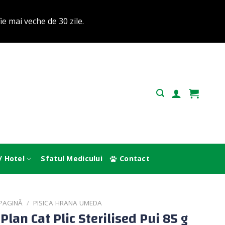
e mai veche de 30 zile.
/ Hotel
Sfatul Medicului
Contact
PAGINĂ
/
PISICA HRANA UMEDA
Plan Cat Plic Sterilised Pui 85 g