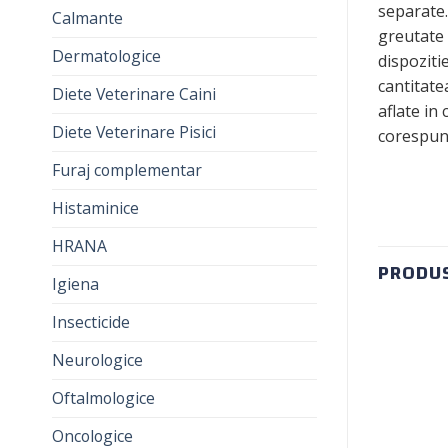
separate.
Calmante
greutate 
Dermatologice
dispoziti
cantitate
Diete Veterinare Caini
aflate in
Diete Veterinare Pisici
corespunz
Furaj complementar
Histaminice
HRANA
PRODUS
Igiena
Insecticide
Neurologice
Oftalmologice
Oncologice