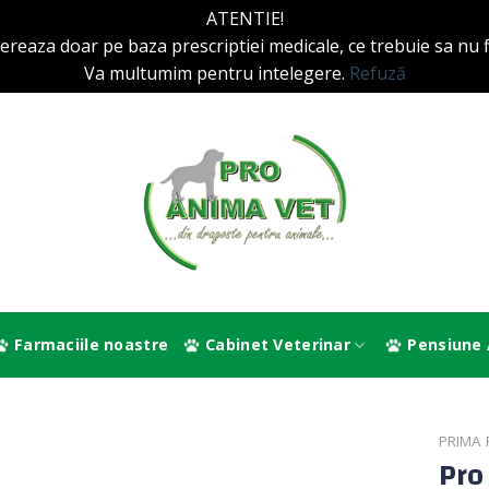
ATENTIE!
reaza doar pe baza prescriptiei medicale, ce trebuie sa nu fi
Va multumim pentru intelegere.
Refuză
Farmaciile noastre
Cabinet Veterinar
Pensiune 
PRIMA 
Pro 