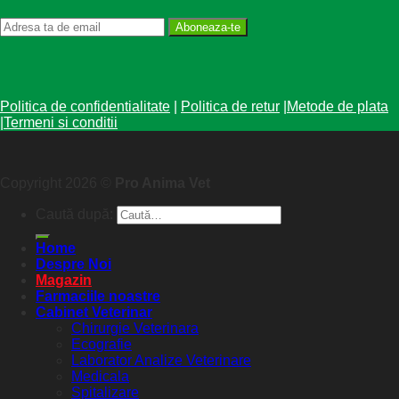
Aboneaza-te
Politica de confidentialitate
|
Politica de retur
|
Metode de plata
|
Termeni si conditii
Copyright 2026 ©
Pro Anima Vet
Caută după:
Home
Despre Noi
Magazin
Farmaciile noastre
Cabinet Veterinar
Chirurgie Veterinara
Ecografie
Laborator Analize Veterinare
Medicala
Spitalizare