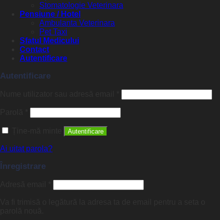
Stomatologie Veterinara
Pensiune / Hotel
Ambulanta Veterinara
Pet Taxi
Sfatul Medicului
Contact
Autentificare
Autentificare
Nume utilizator sau adresă email
*
Parolă
*
Ține-mă minte
Autentificare
Ai uitat parola?
Înregistrare
Adresă email
*
Va fi trimisă o legătură la adresa ta de email pentru a seta o
parolă nouă.