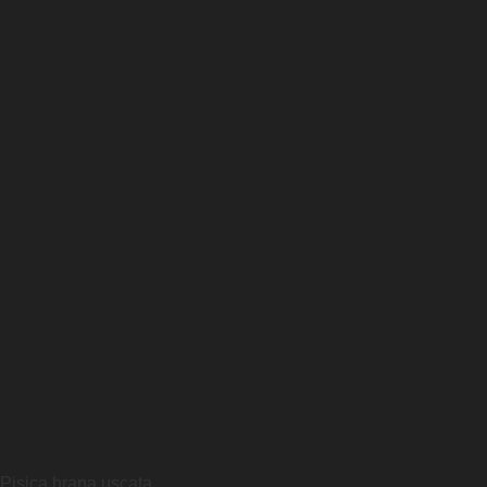
Pisica hrana uscata