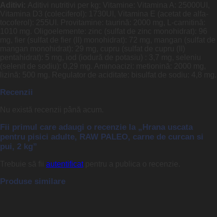
Aditivi:
Aditivi nutritivi per kg: Vitamine: Vitamina A: 25000UI,
Vitamina D3 (coleciferol): 1730UI, Vitamina E (acetat de alfa-
tocoferol): 255UI. Provitamine: taurină: 2000 mg, L-carnitină:
1010 mg. Oligoelemente: zinc (sulfat de zinc monohidrat): 96
mg, fier (sulfat de fier (II) monohidrat): 72 mg, mangan (sulfat de
mangan monohidrat): 29 mg, cupru (sulfat de cupru (II)
pentahidrat): 5 mg, iod (iodură de potasiu) : 3,7 mg, seleniu
(selenit de sodiu): 0,29 mg. Aminoacizi: metionină: 2000 mg,
lizină: 500 mg. Regulator de aciditate: bisulfat de sodiu: 4,8 mg.
Recenzii
Nu există recenzii până acum.
Fii primul care adaugi o recenzie la „Hrana uscata
pentru pisici adulte, RAW PALEO, carne de curcan si
pui, 2 kg”
Trebuie să fii
autentificat
pentru a publica o recenzie.
Produse similare