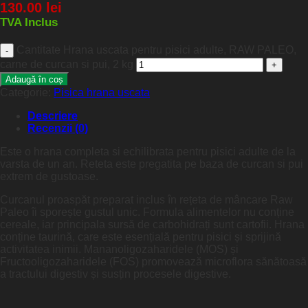
130.00
lei
TVA Inclus
Cantitate Hrana uscata pentru pisici adulte, RAW PALEO,
carne de curcan si pui, 2 kg
Adaugă în coș
Categorie:
Pisica hrana uscata
Descriere
Recenzii (0)
Este o hrana completa si echilibrata pentru pisici adulte de la
varsta de un an. Reteta este pregatita pe baza de curcan si pui
extrem de gustoase.
Curcanul proaspăt preparat inclus în rețeta de mâncare Raw
Paleo îi sporește gustul unic. Formula alimentelor nu conține
cereale, iar principala sursă de carbohidrați sunt cartofii. Hrana
conține taurină, care este esențială pentru pisici și sprijină
activitatea inimii. Mananoligozaharidele (MOS) și
Fructooligozaharidele (FOS) promovează microflora sănătoasă
a tractului digestiv și susțin procesele digestive.