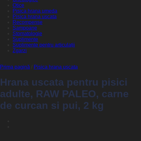
Otice
Pisica hrana umeda
Pisica hrana uscata
Recompense
Sampoane
Stomatologie
Suplimente
Suplimente pentru articulații
Zgarzi
Prima pagină
/
Pisica hrana uscata
Hrana uscata pentru pisici
adulte, RAW PALEO, carne
de curcan si pui, 2 kg