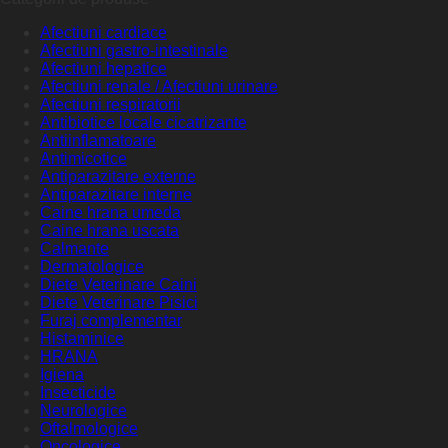
Afectiuni cardiace
Afectiuni gastro-intestinale
Afectiuni hepatice
Afectiuni renale / Afectiuni urinare
Afectiuni respiratorii
Antibiotice locale cicatrizante
Antiinflamatoare
Antimicotice
Antiparazitare externe
Antiparazitare interne
Caine hrana umeda
Caine hrana uscata
Calmante
Dermatologice
Diete Veterinare Caini
Diete Veterinare Pisici
Furaj complementar
Histaminice
HRANA
Igiena
Insecticide
Neurologice
Oftalmologice
Oncologice