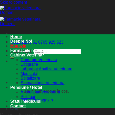
Skip to content
Home
Despre Noi
021.312.60.51
0765.925.523
Magazin
Farmaciile noastre
Caută după:
Cabinet Veterinar
Chirurgie Veterinara
Ecografie
Laborator Analize Veterinare
Medicala
Spitalizare
Stomatologie Veterinara
Pensiune / Hotel
Nu ai niciun produs în coș.
Ambulanta Veterinara
Pet Taxi
Înapoi la magazin
Sfatul Medicului
Contact
Coș
Categorii de produse