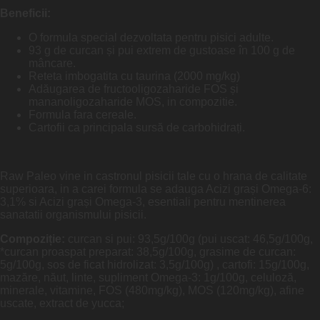
Beneficii:
O formula special dezvoltata pentru pisici adulte.
93 g de curcan și pui extrem de gustoase în 100 g de
mâncare.
Reteta imbogatita cu taurina (2000 mg/kg)
Adăugarea de fructooligozaharide FOS și
mananoligozaharide MOS, in compozitie.
Formula fara cereale.
Cartofii ca principala sursă de carbohidrați.
Raw Paleo vine in castronul pisicii tale cu o hrana de calitate
superioara, in a carei formula se adauga Acizi grași Omega-6:
3,1% si Acizi grași Omega-3, esentiali pentru mentinerea
sanatatii organismului pisicii.
Compoziție:
curcan si pui: 93,5g/100g (pui uscat: 46,5g/100g,
*curcan proaspat preparat: 38,5g/100g, grasime de curcan:
5g/100g, sos de ficat hidrolizat: 3,5g/100g) , cartofi: 15g/100g,
mazăre, năut, linte, supliment Omega-3: 1g/100g, celuloză,
minerale, vitamine, FOS (480mg/kg), MOS (120mg/kg), afine
uscate, extract de yucca;