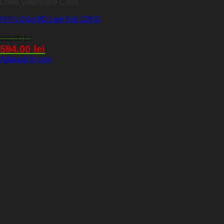
Diete Veterinare Caini
Hill’s Dog I/D Low Fat 12KG
660.00
lei
594.00
lei
Adaugă în coș