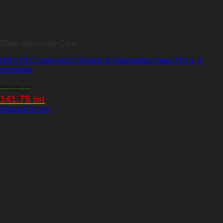
Diete Veterinare Caini
Hill’s PD Canine k/d Chicken & Vegetables Stew 354 g, 6
conserve
189.00
lei
141.75
lei
Adaugă în coș