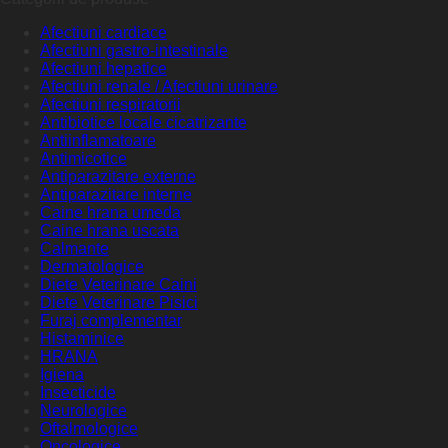
Afectiuni cardiace
Afectiuni gastro-intestinale
Afectiuni hepatice
Afectiuni renale / Afectiuni urinare
Afectiuni respiratorii
Antibiotice locale cicatrizante
Antiinflamatoare
Antimicotice
Antiparazitare externe
Antiparazitare interne
Caine hrana umeda
Caine hrana uscata
Calmante
Dermatologice
Diete Veterinare Caini
Diete Veterinare Pisici
Furaj complementar
Histaminice
HRANA
Igiena
Insecticide
Neurologice
Oftalmologice
Oncologice