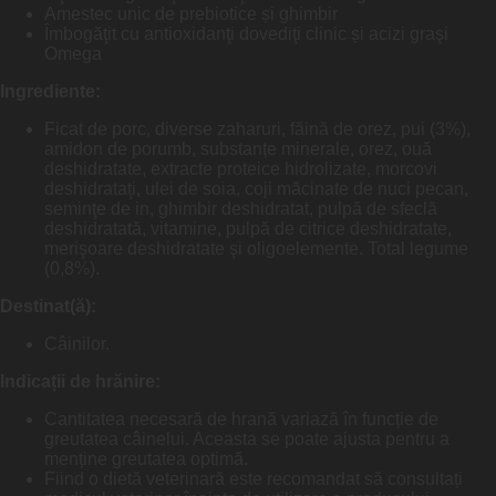
Amestec unic de prebiotice și ghimbir
Îmbogăţit cu antioxidanţi dovediţi clinic și acizi graşi
Omega
Ingrediente:
Ficat de porc, diverse zaharuri, făină de orez, pui (3%),
amidon de porumb, substanțe minerale, orez, ouă
deshidratate, extracte proteice hidrolizate, morcovi
deshidrataţi, ulei de soia, coji măcinate de nuci pecan,
seminţe de in, ghimbir deshidratat, pulpă de sfeclă
deshidratată, vitamine, pulpă de citrice deshidratate,
merişoare deshidratate şi oligoelemente. Total legume
(0,8%).
Destinat(ă):
Câinilor.
Indicații de hrănire:
Cantitatea necesară de hrană variază în funcție de
greutatea câinelui. Aceasta se poate ajusta pentru a
menține greutatea optimă.
Fiind o dietă veterinară este recomandat să consultați