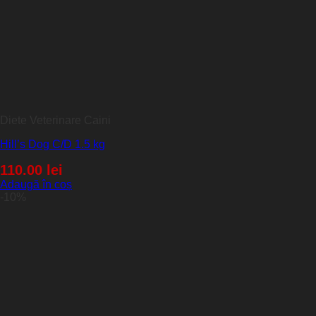
Diete Veterinare Caini
Hill’s Dog C/D 1.5 kg
110.00
lei
Adaugă în coș
-10%