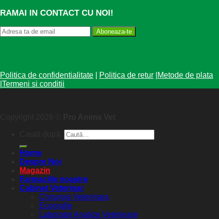
RAMAI IN CONTACT CU NOI!
Aboneaza-te
Politica de confidentialitate
|
Politica de retur
|
Metode de plata
|
Termeni si conditii
Copyright 2026 ©
Pro Anima Vet
Caută după:
Home
Despre Noi
Magazin
Farmaciile noastre
Cabinet Veterinar
Chirurgie Veterinara
Ecografie
Laborator Analize Veterinare