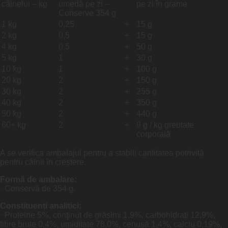
câinelui – kg
umedă pe zi –
pe zi în grame
Conserve 354 g
1 kg
0,25
+
15 g
2 kg
0,5
+
15 g
4 kg
0,5
+
50 g
5 kg
1
+
30 g
10 kg
1
+
100 g
20 kg
2
+
150 g
30 kg
2
+
255 g
40 kg
2
+
350 g
50 kg
2
+
440 g
60+ kg
2
+
9 g / kg greutate
corporală
A se verifica ambalajul pentru a stabili cantitatea potrivită
pentru câinii în creștere.
Formă de ambalare:
· Conservă de 354 g.
Constituenți analitici:
· Proteine 5%, conţinut de grăsimi 1,9%, carbohidrați 12,9%,
fibre brute 0,4%, umiditate 78,0%, cenu
șă 1,4%,
calciu 0,19%,