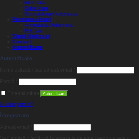
Medicala
Spitalizare
Stomatologie Veterinara
Pensiune / Hotel
Ambulanta Veterinara
Pet Taxi
Sfatul Medicului
Contact
Autentificare
Autentificare
Nume utilizator sau adresă email
*
Parolă
*
Ține-mă minte
Autentificare
Ai uitat parola?
Înregistrare
Adresă email
*
Va fi trimisă o legătură la adresa ta de email pentru a seta o