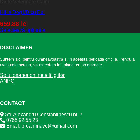
Diete Veterinare Caini
Hill’s Dog I/D cu Pui
659.88
lei
Selectează opțiunile
DISCLAIMER
Suntem aici pentru dumneavoastra si in aceasta perioada dificila. Pentru a
evita aglomeratia, va asteptam la cabinet cu programare.
Solutionarea online a litigiilor
ANPC
CONTACT
Str. Alexandru Constantinescu nr. 7
0765.92.55.23
Email: proanimavet@gmail.com