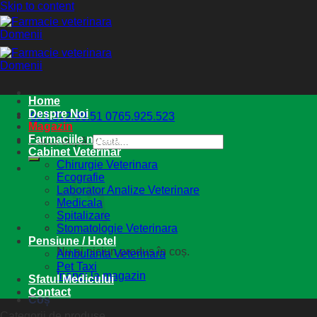
Skip to content
Home
Despre Noi
021.312.60.51
0765.925.523
Magazin
Farmaciile noastre
Caută după:
Cabinet Veterinar
Chirurgie Veterinara
Ecografie
Laborator Analize Veterinare
Medicala
Spitalizare
Stomatologie Veterinara
Pensiune / Hotel
Nu ai niciun produs în coș.
Ambulanta Veterinara
Pet Taxi
Înapoi la magazin
Sfatul Medicului
Contact
Coș
Categorii de produse