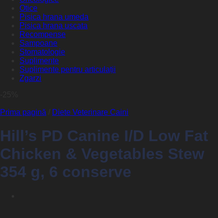
Otice
Pisica hrana umeda
Pisica hrana uscata
Recompense
Sampoane
Stomatologie
Suplimente
Suplimente pentru articulații
Zgarzi
-25%
Prima pagină
/
Diete Veterinare Caini
Hill’s PD Canine I/D Low Fat
Chicken & Vegetables Stew
354 g, 6 conserve