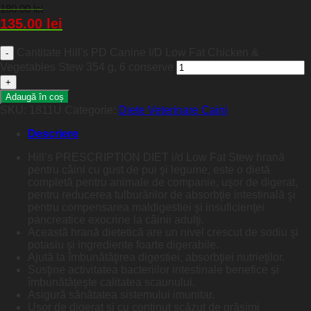
180.00
lei
135.00
lei
Cantitate Hill's PD Canine I/D Low Fat Chicken &
Vegetables Stew 354 g, 6 conserve
Adaugă în coș
SKU:
1811U
Categorie:
Diete Veterinare Caini
Descriere
Hill’s PRESCRIPTION DIET i/d Low Fat Stew hrană
pentru câini cu gust de pui şi legume, este o dietă
completă pentru animale de companie, uşor de digerat,
pentru reducerea tulburărilor de absorbţie intestinală şi
pentru compensarea maldigestiei şi insuficienţei
pancreatice exocrine la câinii adulţi.
Această hrană dietetică are un nivel crescut de sodiu şi
potasiu şi ingrediente foarte digerabile.
Ajută la îmbunătăţirea digestiei, absorbţiei nutrieţilor.
Susţine activitatea bacteriilor intestinale benefice și
îmbunătăţeşte calitatea scaunului.
Asigură sănătatea sistemului imunitar.
Uşor de digerat şi cu conţinut scăzut de grăsimi