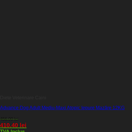
Diete Veterinare Caini
Advance Dog Adult Mediu-Maxi Atopic Iepure Mazăre 12KG
456.00
lei
410.40
lei
TVA Inclus