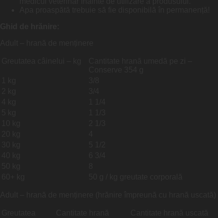
medicul veterinar înainte de utilizare a produsului.
Apa proaspătă trebuie să fie disponibilă în permanență!
Ghid de hrănire:
Adult – hrană de menținere
Greutatea câinelui – kg
Cantitate hrană umedă pe zi –
Conserve 354 g
1 kg
3/8
2 kg
3/4
4 kg
1 1/4
5 kg
1 1/3
10 kg
2 1/3
20 kg
4
30 kg
5 1/2
40 kg
6 3/4
50 kg
8
60+ kg
50 g / kg greutate corporală
Adult – hrană de menținere (hrănire împreună cu hrană uscată)
Greutatea
Cantitate hrană
Cantitate hrană uscată