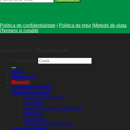
Politica de confidentialitate
|
Politica de retur
|
Metode de plata
|
Termeni si conditii
Copyright 2026 ©
Pro Anima Vet
Caută după:
Home
Despre Noi
Magazin
Farmaciile noastre
Cabinet Veterinar
Chirurgie Veterinara
Ecografie
Laborator Analize Veterinare
Medicala
Spitalizare
Stomatologie Veterinara
Pensiune / Hotel