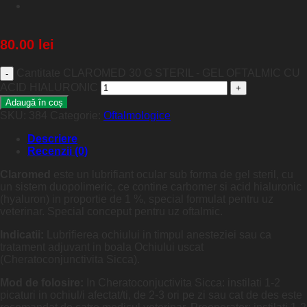
80.00
lei
Cantitate CLAROMED 30 G STERIL - GEL OFTALMIC CU
ACID HIALURONIC
Adaugă în coș
SKU:
384
Categorie:
Oftalmologice
Descriere
Recenzii (0)
Claromed
este un lubrifiant ocular sub forma de gel steril, cu
un sistem duopolimeric, ce contine carbomer si acid hialuronic
(hyaluron) in proportie de 1 %, special formulat pentru uz
veterinar. Special conceput pentru uz oftalmic.
Indicatii:
Lubrifierea ochiului in timpul anesteziei sau ca
tratament adjuvant in boala Ochiului uscat
(Cheratoconjunctivita Sicca).
Mod de folosire:
In Cheratoconjuctivita Sicca: instilati 1-2
picaturi in ochiul/i afectat/ti, de 2-3 ori pe zi sau cat de des este