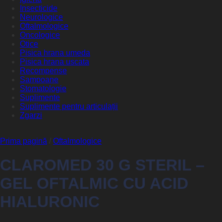
Insecticide
Neurologice
Oftalmologice
Oncologice
Otice
Pisica hrana umeda
Pisica hrana uscata
Recompense
Sampoane
Stomatologie
Suplimente
Suplimente pentru articulații
Zgarzi
Prima pagină
/
Oftalmologice
CLAROMED 30 G STERIL –
GEL OFTALMIC CU ACID
HIALURONIC