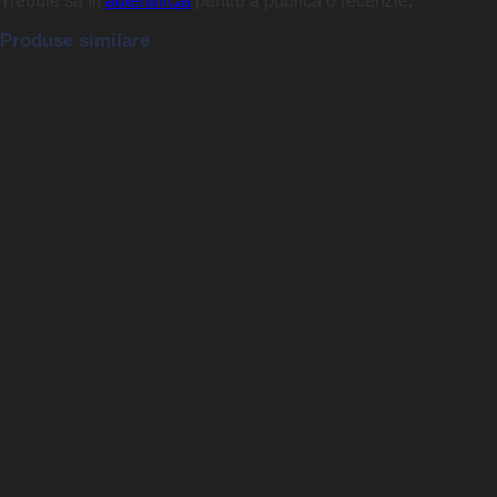
Trebuie să fii
autentificat
pentru a publica o recenzie.
Produse similare