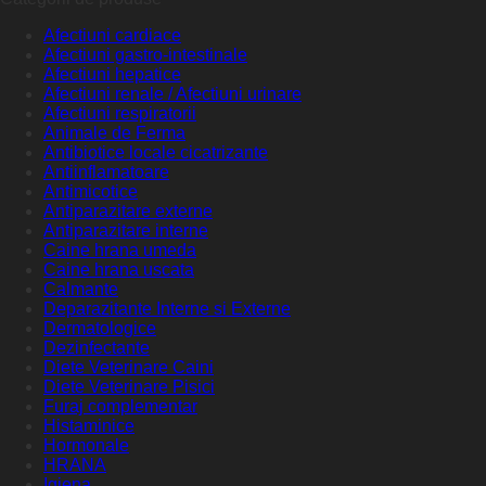
Afectiuni cardiace
Afectiuni gastro-intestinale
Afectiuni hepatice
Afectiuni renale / Afectiuni urinare
Afectiuni respiratorii
Animale de Ferma
Antibiotice locale cicatrizante
Antiinflamatoare
Antimicotice
Antiparazitare externe
Antiparazitare interne
Caine hrana umeda
Caine hrana uscata
Calmante
Deparazitante Interne si Externe
Dermatologice
Dezinfectante
Diete Veterinare Caini
Diete Veterinare Pisici
Furaj complementar
Histaminice
Hormonale
HRANA
Igiena