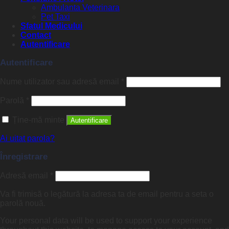
Ambulanta Veterinara
Pet Taxi
Sfatul Medicului
Contact
Autentificare
Autentificare
Nume utilizator sau adresă email
*
Parolă
*
Ține-mă minte
Autentificare
Ai uitat parola?
Înregistrare
Adresă email
*
Va fi trimisă o legătură la adresa ta de email pentru a seta o
parolă nouă.
Your personal data will be used to support your experience