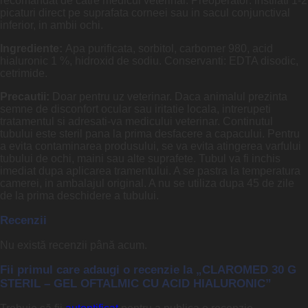
recomandat de catre medicul veterinar. Preoperator: instilati 1-2
picaturi direct pe suprafata corneei sau in sacul conjunctival
inferior, in ambii ochi.
Ingrediente:
Apa purificata, sorbitol, carbomer 980, acid
hialuronic 1 %, hidroxid de sodiu. Conservanti: EDTA disodic,
cetrimide.
Precautii:
Doar pentru uz veterinar. Daca animalul prezinta
semne de disconfort ocular sau iritatie locala, intrerupeti
tratamentul si adresati-va medicului veterinar. Continutul
tubului este steril pana la prima desfacere a capacului. Pentru
a evita contaminarea produsului, se va evita atingerea varfului
tubului de ochi, maini sau alte suprafete. Tubul va fi inchis
imediat dupa aplicarea tramentului. A se pastra la temperatura
camerei, in ambalajul original. A nu se utiliza dupa 45 de zile
de la prima deschidere a tubului.
Recenzii
Nu există recenzii până acum.
Fii primul care adaugi o recenzie la „CLAROMED 30 G
STERIL – GEL OFTALMIC CU ACID HIALURONIC”