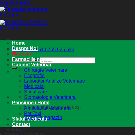
Skip to content
Home
Despre Noi
021.312.60.51
0765.925.523
Magazin
Farmaciile noastre
Caută după:
Cabinet Veterinar
Chirurgie Veterinara
Ecografie
Laborator Analize Veterinare
Medicala
Spitalizare
Stomatologie Veterinara
Pensiune / Hotel
Nu ai niciun produs în coș.
Ambulanta Veterinara
Pet Taxi
Înapoi la magazin
Sfatul Medicului
Contact
Coș
Categorii de produse